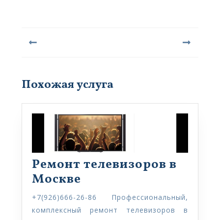
Навигация
по
записям
Предыдущая
Следующая
запись:
запись:
Похожая услуга
Ремонт телевизоров в
Ремонт
Москве
телевизоров
+7(926)666-26-86 Профессиональный,
в
комплексный ремонт телевизоров в