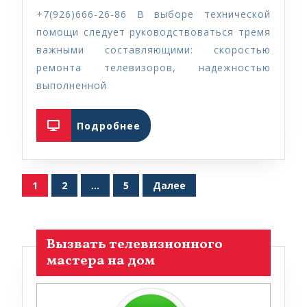
телевизоро
+7(926)666-26-86 В выборе технической
район
помощи следует руководствоваться тремя
Бутырский
важными составляющими: скоростью
ремонта телевизоров, надежностью
выполненной
Подробнее
Подробнее
Пагинация
1
2
…
5
Далее
записей
Вызвать телевизионного
мастера на дом