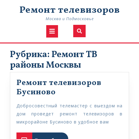
Skip
Ремонт телевизоров
to
content
Москва и Подмосковье
Open
Button
Рубрика:
Ремонт ТВ
районы Москвы
Ремонт телевизоров
Ремонт
Бусиново
телевизоров
Добросовестный телемастер с выездом на
Бусиново
дом проведет ремонт телевизоров в
микрорайоне Бусиново в удобное вам
Подробнее