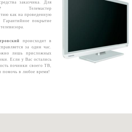
редства заказчика. Для
детали? Телемастер
нтию как на проведенную
. Гарантийное покрытие
 телевизора.
тровский
происходит в
правляется за один час.
можно лишь присложных
ки. Если у Вас остались
ость починки своего ТВ,
и помочь в любое время!