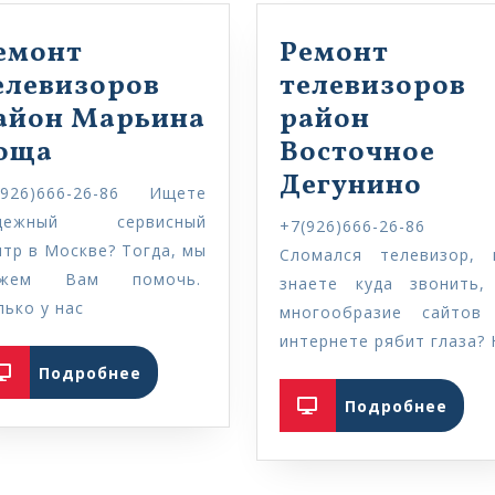
емонт
Ремонт
елевизоров
телевизоров
айон Марьина
район
оща
Восточное
Дегунино
(926)666-26-86 Ищете
дежный сервисный
+7(926)666-26-86
нтр в Москве? Тогда, мы
Сломался телевизор, 
ожем Вам помочь.
знаете куда звонить,
лько у нас
многообразие сайтов
интернете рябит глаза? 
Подробнее
Подробнее