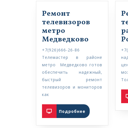
Ремонт
Р
телевизоров
т
метро
р
Медведково
Р
+7(926)666-26-86
+7
Телемастер в районе
на
метро Медведково готов
це
обеспечить надежный,
м
быстрый ремонт
То
телевизоров и мониторов
как
Подробнее