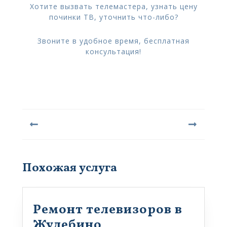
Хотите вызвать телемастера, узнать цену
починки ТВ, уточнить что-либо?
Звоните в удобное время, бесплатная
консультация!
Навигация
по
записям
Предыдущая
Следующая
запись:
запись:
Похожая услуга
Ремонт телевизоров в
Ремонт
Жулебино