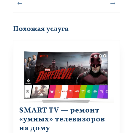
записям
Предыдущая
Следующая
запись:
запись:
Похожая услуга
SMART TV — ремонт
«умных» телевизоров
SMART
на дому