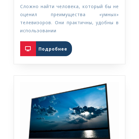
TV
Сложно найти человека, который бы не
—
оценил преимущества «умных»
ремонт
телевизоров. Они практичны, удобны в
«умных»
использовании
телевизоров
Подробнее
на
Подробнее
дому