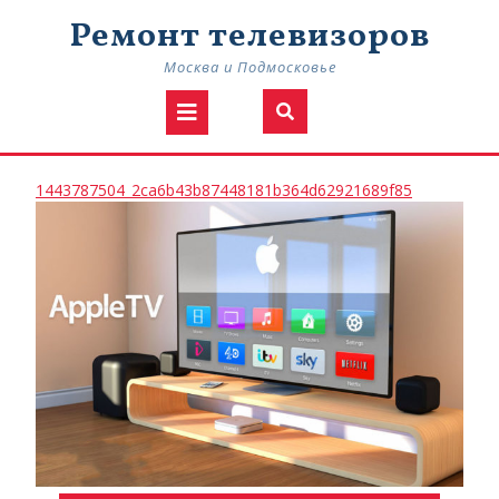
Skip
Ремонт телевизоров
to
content
Москва и Подмосковье
Open
Button
1443787504
1443787504_2ca6b43b87448181b364d62921689f85