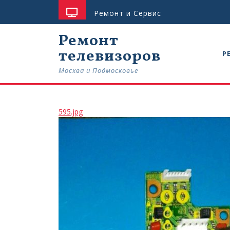
Skip
Ремонт и Сервис
to
content
Ремонт
телевизоров
Р
Москва и Подмосковье
595.jpg
595.jpg