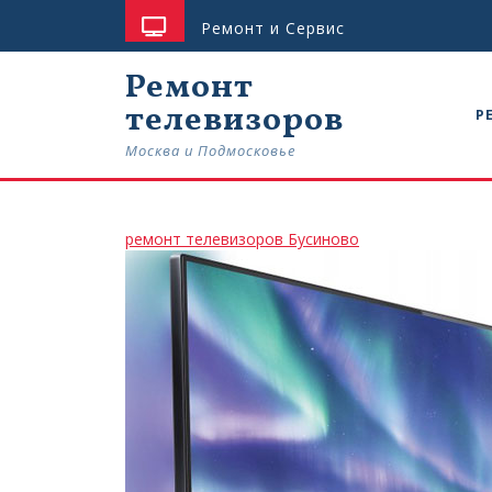
Skip
Ремонт и Сервис
to
content
Ремонт
телевизоров
Р
Москва и Подмосковье
ремонт
ремонт телевизоров Бусиново
телевизоров
Бусиново