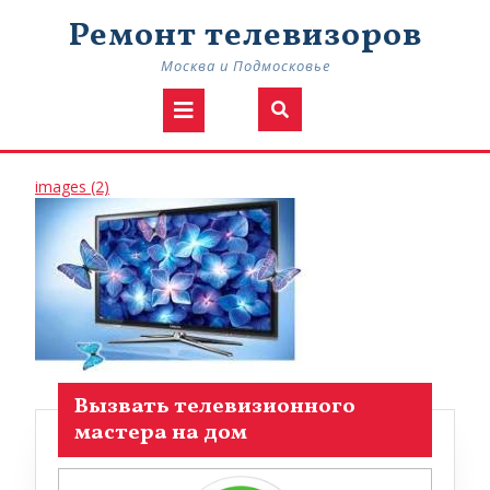
Skip
Ремонт телевизоров
to
content
Москва и Подмосковье
Open
Button
images
images (2)
(2)
Вызвать телевизионного
мастера на дом