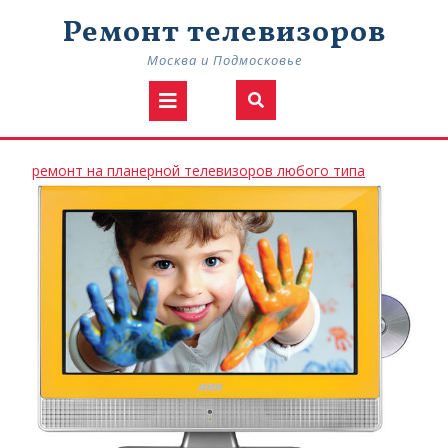
Skip
Ремонт телевизоров
to
content
Москва и Подмосковье
Open
Button
ремонт
ремонт на планерной телевизоров любого типа
на
планерной
телевизоро
любого
типа