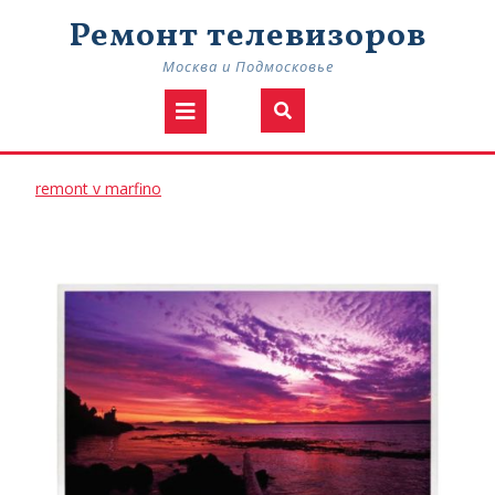
Skip
Ремонт телевизоров
to
content
Москва и Подмосковье
Open
Button
remont
remont v marfino
v
marfino