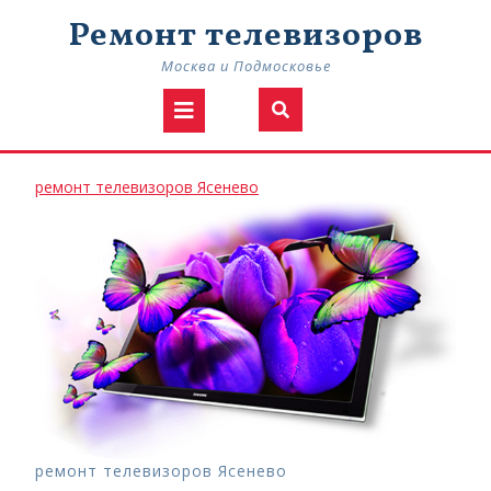
Skip
Ремонт телевизоров
to
content
Москва и Подмосковье
Open
Button
ремонт
ремонт телевизоров Ясенево
телевизоров
Ясенево
ремонт телевизоров Ясенево